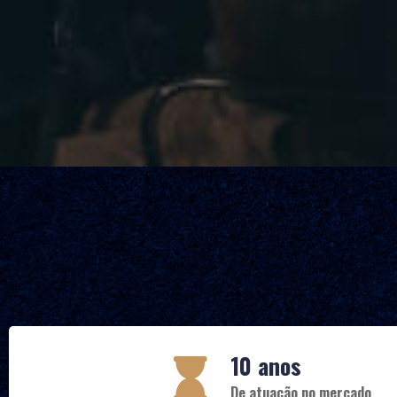
10 anos
De atuação no mercado